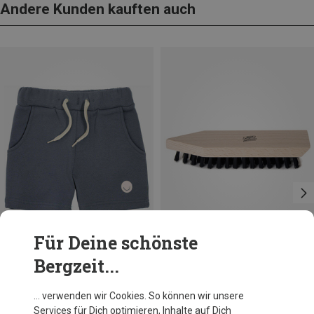
Andere Kunden kauften auch
Für Deine schönste
Bergzeit...
Du sparst 40%
Größen
ONE SIZE
Barth
… verwenden wir Cookies. So können wir unsere
Schmutzbürste
Services für Dich optimieren, Inhalte auf Dich