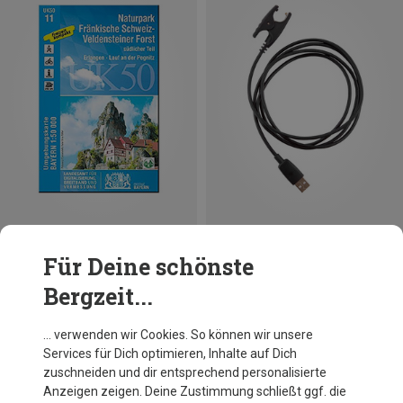
Größen
ONE SIZE
Für Deine schönste
Landesamt Digitalisierung, Breitband, Vermessung
Suunto
Bergzeit...
UK 50-11 Naturpark Fränkische Schweiz-Veldensteine
Ambit und GPS Track Pod Netzkabel
8,70 €
29,95 €
… verwenden wir Cookies. So können wir unsere
Services für Dich optimieren, Inhalte auf Dich
Andere Kunden kauften auch
zuschneiden und dir entsprechend personalisierte
Anzeigen zeigen. Deine Zustimmung schließt ggf. die