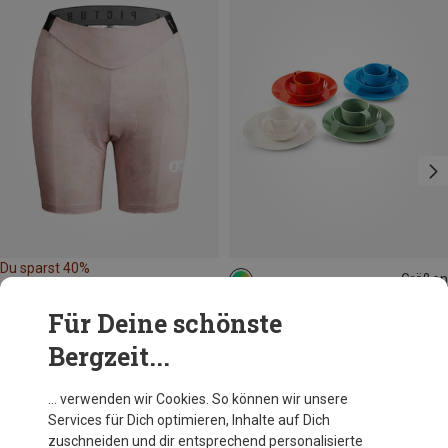
Du sparst 40%
Größen
ONE SIZE
GSI
Für Deine schönste
Cascadian 4P Geschirr Set
Bergzeit...
40,91 €
… verwenden wir Cookies. So können wir unsere
Services für Dich optimieren, Inhalte auf Dich
Andere Kunden kauften auch
zuschneiden und dir entsprechend personalisierte