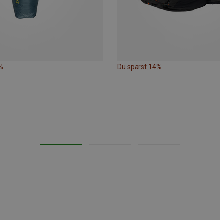
%
Du sparst 14%