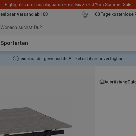
Highlights zum unschlagbaren Preis! Bis zu -60 % im Summer Sale
enloser Versand ab 100
100 Tage kostenlose 
o
Sportarten
Leider ist der gewünschte Artikel nicht mehr verfügbar.
Ausrüstung
Out