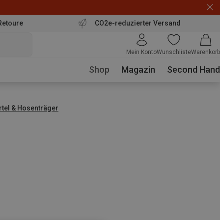
Retoure
CO2e-reduzierter Versand
Mein Konto
Wunschliste
Warenkorb
Shop
Magazin
Second Hand
rtel & Hosenträger