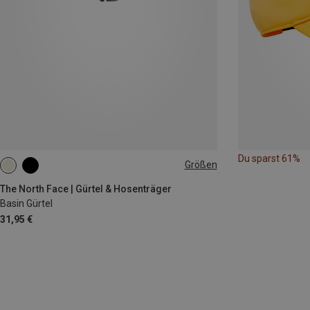
Du sparst 61%
Größen
S
M
L
The North Face | Gürtel & Hosenträger
Basin Gürtel
31,95 €