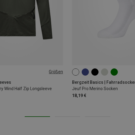
Größen
XL
XXL
35|36|37|38
39|40|41|42
43
leeves
Bergzeit Basics | Fahrradsocke
ry Wind Half Zip Longsleeve
Jeuf Pro Merino Socken
18,19 €