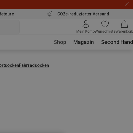
Retoure
CO2e-reduzierter Versand
Mein Konto
Wunschliste
Warenkorb
Shop
Magazin
Second Hand
ortsocken
Fahrradsocken