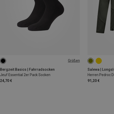
Größen
35|36|37|38
39|40|41|42
43|44|45|46
S
M
L
Bergzeit Basics | Fahrradsocken
Salewa | Longs
Jeuf Essential 2er Pack Socken
Herren Pedroc D
24,70 €
91,20 €