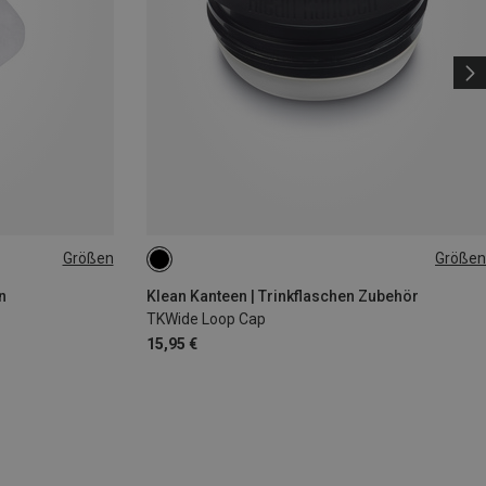
Größen
Größen
|44|45|46
ONE SIZE
n
Klean Kanteen | Trinkflaschen Zubehör
TKWide Loop Cap
15,95 €