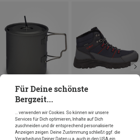
Für Deine schönste
Bergzeit...
Du sparst 31%
Größen
0.8L
Primus
… verwenden wir Cookies. So können wir unsere
Trek UL 0.8L Topf
Services für Dich optimieren, Inhalte auf Dich
59,95 €
zuschneiden und dir entsprechend personalisierte
Anzeigen zeigen. Deine Zustimmung schließt ggf. die
Verarbeitung Deiner Daten u.a. auch in den USA ein.