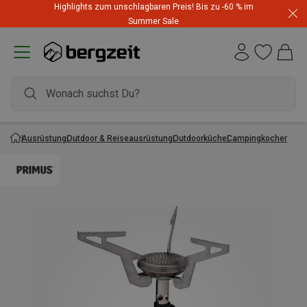
Highlights zum unschlagbaren Preis! Bis zu -60 % im
Summer Sale
Ausrüstung
Outdoor & Reiseausrüstung
Outdoorküche
Campingkocher