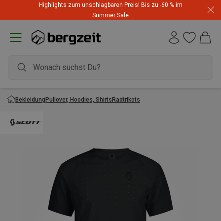
Highlights zum unschlagbaren Preis! Bis zu -60 % im
Summer Sale
Bekleidung
Pullover, Hoodies, Shirts
Radtrikots