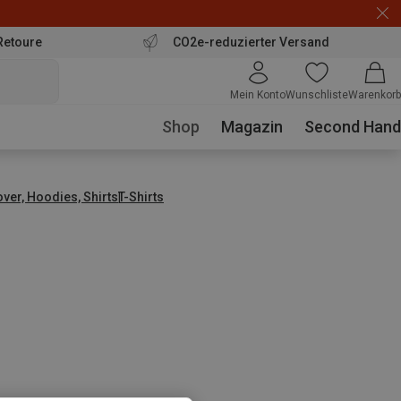
Retoure
CO2e-reduzierter Versand
Mein Konto
Wunschliste
Warenkorb
Shop
Magazin
Second Hand
over, Hoodies, Shirts
T-Shirts