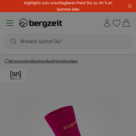
Highlights zum unschlagbaren Preis! Bis zu -60 % im
Summer Sale
Accessoires
Sportsocken
Freizeitsocken