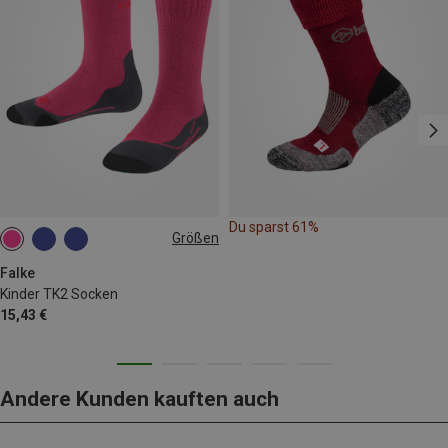
Du sparst 61%
Größen
23|24|25|26
27|28|29|30
31|32|33|34
35|36|37|38
Falke
Kinder TK2 Socken
15,43 €
Andere Kunden kauften auch