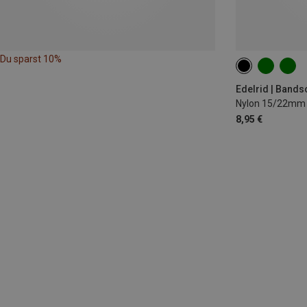
Du sparst 10%
18CM
Edelrid | Band
Nylon 15/22mm 
8,95 €