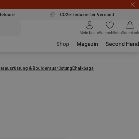
Retoure
CO2e-reduzierter Versand
Mein Konto
Wunschliste
Warenkorb
Shop
Magazin
Second Hand
tterausrüstung & Boulderausrüstung
Chalkbags