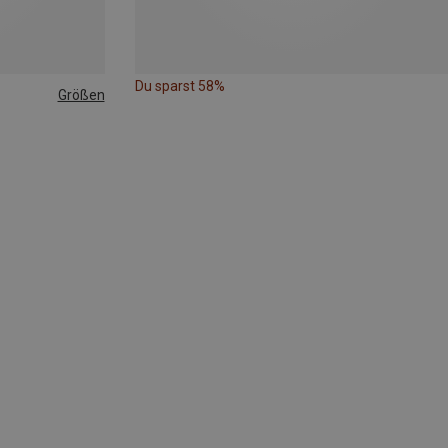
Du sparst 58%
Größen