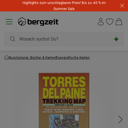
Highlights zum unschlagbaren Preis! Bis zu -60 % im
Summer Sale
Ausrüstung
Bücher & Karten
Topografische Karten