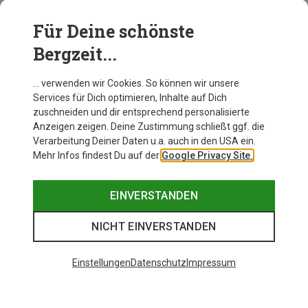
Abnehmbares Visier und Kinnbügel
Beim Kauf eines Mips Helms solltest Du auf die
Für Deine schönste
richtige Passform und die passenden Features für
Bergzeit...
Deine Sportart achten. So kannst Du Dein nächstes
Abenteuer sicher und komfortabel genießen!
… verwenden wir Cookies. So können wir unsere
Services für Dich optimieren, Inhalte auf Dich
zuschneiden und dir entsprechend personalisierte
Anzeigen zeigen. Deine Zustimmung schließt ggf. die
Verarbeitung Deiner Daten u.a. auch in den USA ein.
Mehr Infos findest Du auf der
Google Privacy Site.
EINVERSTANDEN
NICHT EINVERSTANDEN
Einstellungen
Datenschutz
Impressum