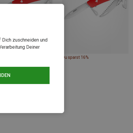
uf Dich zuschneiden und
Verarbeitung Deiner
Du sparst 16%
| Taschenmesser
NDEN
zer Messer D03
€