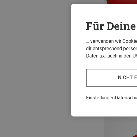
Für Deine 
… verwenden wir Cookies
dir entsprechend person
Daten u.a. auch in den 
Swiza | Tasche
NICHT 
Schweizer Mess
49,95 €
Einstellungen
Datenschu