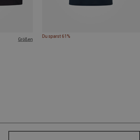
Du sparst 61%
Größen