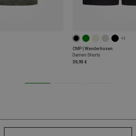
+2
XXS
XS
S
M
L
CMP | Wanderhosen
Damen Shorts
39,95 €