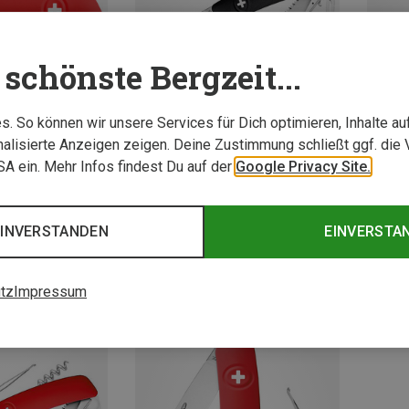
schönste Bergzeit...
. So können wir unsere Services für Dich optimieren, Inhalte a
alisierte Anzeigen zeigen. Deine Zustimmung schließt ggf. die 
USA ein. Mehr Infos findest Du auf der
Google Privacy Site.
nmesser
Swiza | Taschenmesser
Swiza 
EINVERSTANDEN
EINVERSTA
er D04
D05 Schweizer Messer
Schwei
64,50 €
44,95 
tz
Impressum