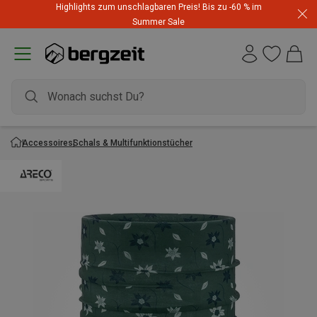
Highlights zum unschlagbaren Preis! Bis zu -60 % im
Summer Sale
Accessoires
Schals & Multifunktionstücher