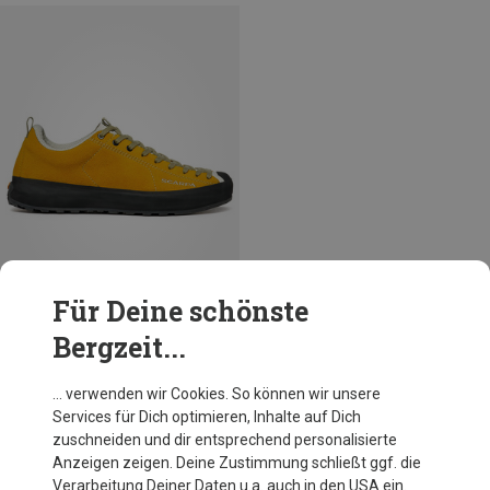
Für Deine schönste
Bergzeit...
Größen
+10
Scarpa
… verwenden wir Cookies. So können wir unsere
Mojito Wrap Schuhe
Services für Dich optimieren, Inhalte auf Dich
163,95 €
zuschneiden und dir entsprechend personalisierte
Anzeigen zeigen. Deine Zustimmung schließt ggf. die
Verarbeitung Deiner Daten u.a. auch in den USA ein.