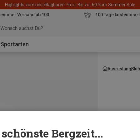
Highlights zum unschlagbaren Preis! Bis zu -60 % im Summer Sale
enloser Versand ab 100
100 Tage kostenlose 
o
Sportarten
Ausrüstung
Ski
schönste Bergzeit...