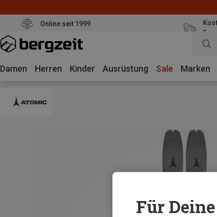
Kost
Online seit 1999
Eur
Damen
Herren
Kinder
Ausrüstung
Sale
Marken
Für Deine 