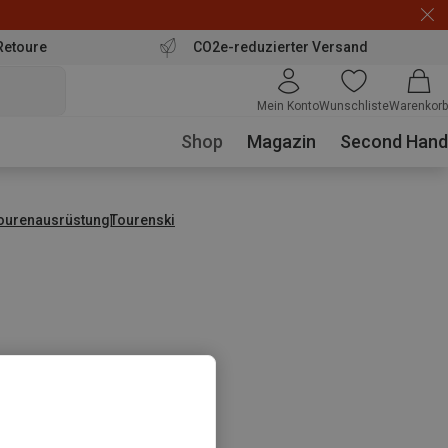
Retoure
CO2e-reduzierter Versand
Mein Konto
Wunschliste
Warenkorb
Shop
Magazin
Second Hand
tourenausrüstung
Tourenski