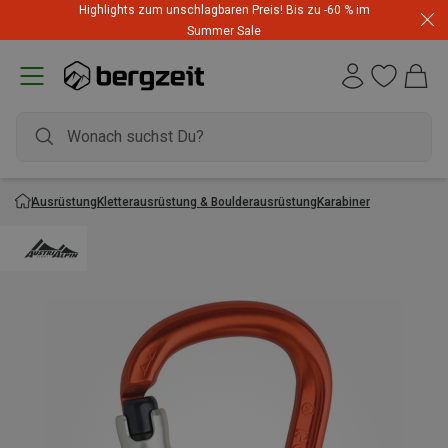
Highlights zum unschlagbaren Preis! Bis zu -60 % im
Summer Sale
Ausrüstung
Kletterausrüstung & Boulderausrüstung
Karabiner