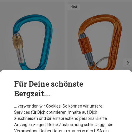
Neu
Für Deine schönste
Bergzeit...
Austrialpin
Skylotec
… verwenden wir Cookies. So können wir unsere
HMS Rondo Alu Schraub-Karabiner
Leger Brilock Captive Bar Karabiner
Services für Dich optimieren, Inhalte auf Dich
13,52 €
22,71 €
zuschneiden und dir entsprechend personalisierte
Anzeigen zeigen. Deine Zustimmung schließt ggf. die
Verarbeitung Deiner Daten u.a. auch in den USA ein.