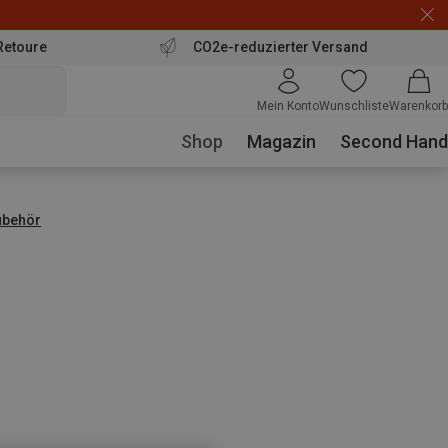
Retoure
CO2e-reduzierter Versand
Mein Konto
Wunschliste
Warenkorb
Shop
Magazin
Second Hand
ubehör