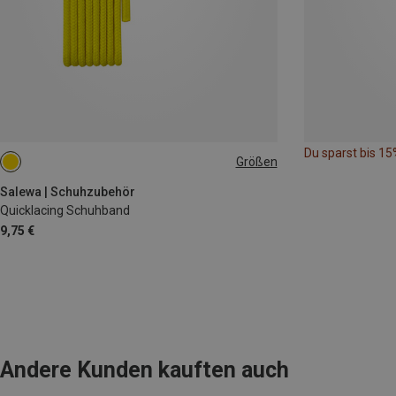
Du sparst bis 15
Größen
44|45|46|47
Salewa | Schuhzubehör
Quicklacing Schuhband
9,75 €
Andere Kunden kauften auch