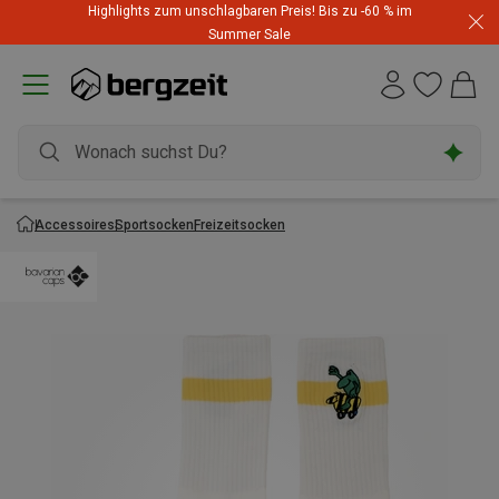
Highlights zum unschlagbaren Preis! Bis zu -60 % im
Summer Sale
Accessoires
Sportsocken
Freizeitsocken