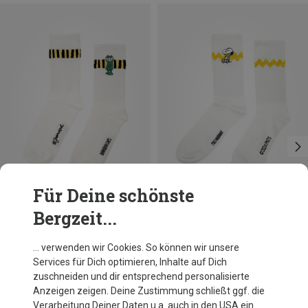
Für Deine schönste
Bergzeit...
Größen
Größen
36|37|38|39|40
36|37|38|39|40
41|42|43|44|45|46
41|42|43|44|45|46
Bavarian Caps
Bavarian Caps
… verwenden wir Cookies. So können wir unsere
Günther Kastenfrosch Socken
Peanuts: Snoopy Socken
Services für Dich optimieren, Inhalte auf Dich
11,92 €
11,92 €
zuschneiden und dir entsprechend personalisierte
Anzeigen zeigen. Deine Zustimmung schließt ggf. die
Verarbeitung Deiner Daten u.a. auch in den USA ein.