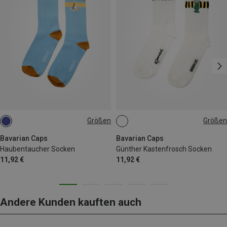
Größen
Größen
36|37|38|39|40
36|37|38|39|40
41|42|43|44|45|46
41|42|43|44|45|46
Bavarian Caps
Bavarian Caps
Haubentaucher Socken
Günther Kastenfrosch Socken
11,92 €
11,92 €
Andere Kunden kauften auch