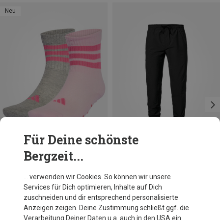
Neu
Für Deine schönste
Bergzeit...
Du sparst 32%
Größen
19|20|21
22|23|24
25|26|27
28|29|30
adidas
… verwenden wir Cookies. So können wir unsere
Kinder Anti Slip 2er Pack Socken
31|32|33
Services für Dich optimieren, Inhalte auf Dich
8,95 €
zuschneiden und dir entsprechend personalisierte
Anzeigen zeigen. Deine Zustimmung schließt ggf. die
Verarbeitung Deiner Daten u.a. auch in den USA ein.