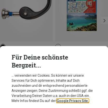
Dynafit
Kompass Verlag
Für Deine schönste
Vario 2 Pole Lever Set
WK 18 Nördliches Salzkammergut
Bergzeit...
10,95 €
14,95 €
… verwenden wir Cookies. So können wir unsere
Services für Dich optimieren, Inhalte auf Dich
Andere Kunden kauften auch
zuschneiden und dir entsprechend personalisierte
Anzeigen zeigen. Deine Zustimmung schließt ggf. die
Verarbeitung Deiner Daten u.a. auch in den USA ein.
Mehr Infos findest Du auf der
Google Privacy Site.