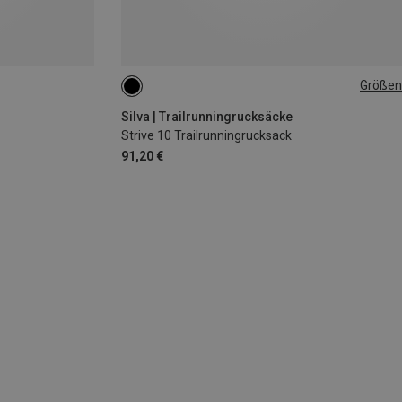
Größen
10L | S
10L | M
10L | XS
10L | L
Silva | Trailrunningrucksäcke
Strive 10 Trailrunningrucksack
91,20 €