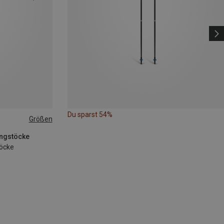
Du sparst 54%
Größen
ingstöcke
öcke