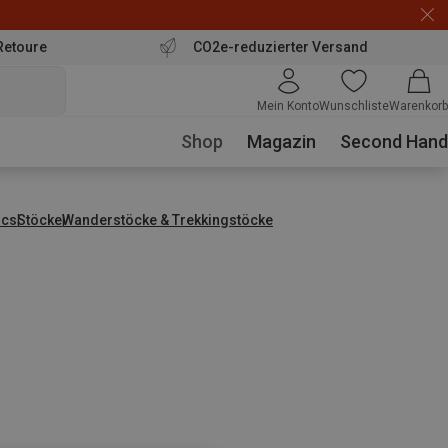
Retoure
CO2e-reduzierter Versand
Mein Konto
Wunschliste
Warenkorb
Shop
Magazin
Second Hand
ics
Stöcke
Wanderstöcke & Trekkingstöcke