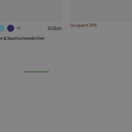
Du sparst 29%
Größen
+5
len & Sportsonnenbrillen