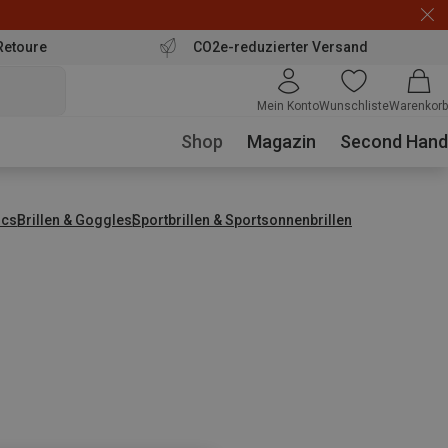
Retoure
CO2e-reduzierter Versand
Mein Konto
Wunschliste
Warenkorb
Shop
Magazin
Second Hand
ics
Brillen & Goggles
Sportbrillen & Sportsonnenbrillen