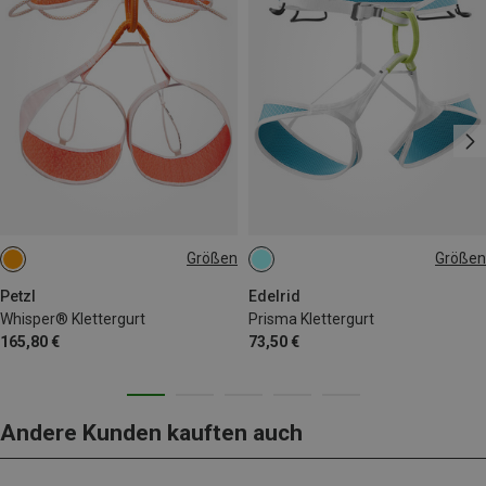
Größen
Größen
65-71CM
71-77CM
67-82CM
71-86CM
77-84CM
84-92CM
78-93CM
85-100CM
Petzl
Edelrid
Whisper® Klettergurt
Prisma Klettergurt
165,80 €
73,50 €
Andere Kunden kauften auch