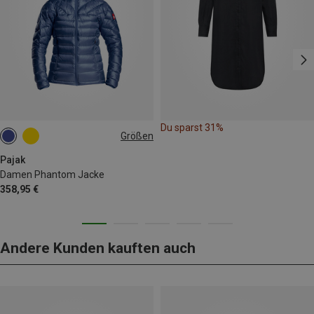
Du sparst 31%
Größen
XS
S
M
L
Pajak
Damen Phantom Jacke
358,95 €
Andere Kunden kauften auch