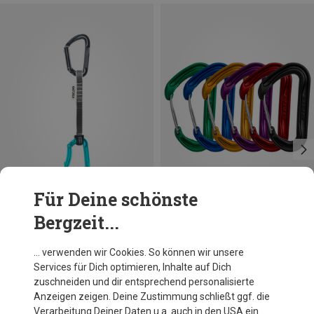
Für Deine schönste
Bergzeit...
Du sparst 13%
Größen
18CM
Edelrid
… verwenden wir Cookies. So können wir unsere
Pure Express Set
Services für Dich optimieren, Inhalte auf Dich
22,73 €
zuschneiden und dir entsprechend personalisierte
Anzeigen zeigen. Deine Zustimmung schließt ggf. die
Verarbeitung Deiner Daten u.a. auch in den USA ein.