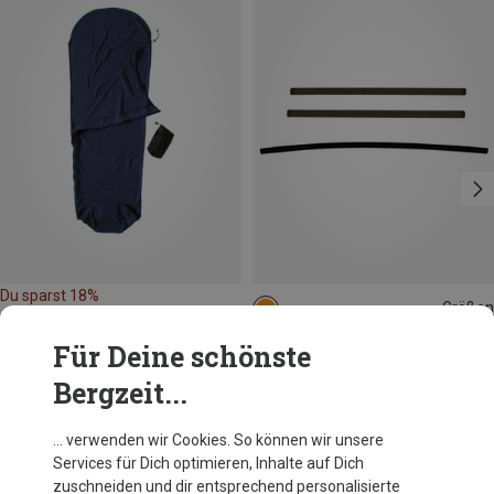
Du sparst 18%
Größen
ONE SIZE
Ortlieb
Für Deine schönste
Metallbänder für QLS-Montageset
Bergzeit...
4,95 €
… verwenden wir Cookies. So können wir unsere
Services für Dich optimieren, Inhalte auf Dich
Andere Kunden kauften auch
zuschneiden und dir entsprechend personalisierte