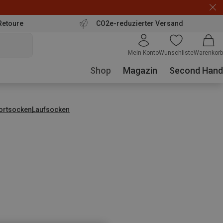
Retoure
CO2e-reduzierter Versand
Mein Konto
Wunschliste
Warenkorb
Shop
Magazin
Second Hand
ortsocken
Laufsocken