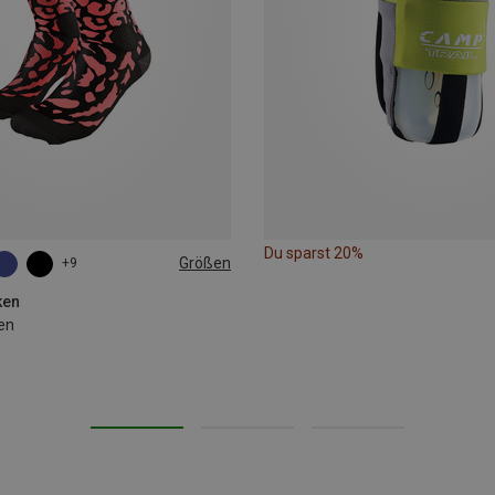
Du sparst 20%
Größen
+9
ken
en