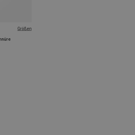
Größen
chnüre