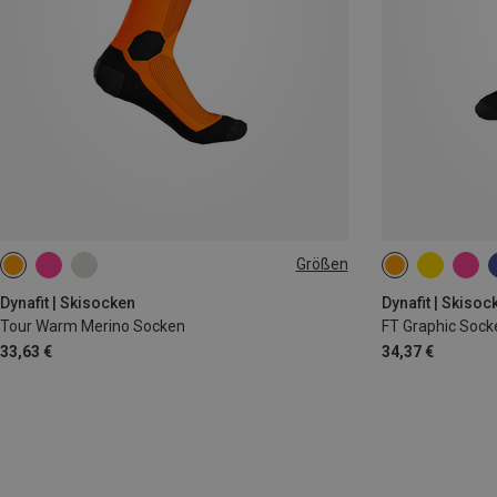
Größen
39|40|41|42
43|44|45|46
39|40|41|42
Dynafit | Skisocken
Dynafit | Skisoc
Tour Warm Merino Socken
FT Graphic Sock
33,63 €
34,37 €