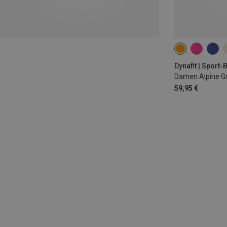
XS
S
M
Dynafit | Sport-
Damen Alpine Gr
59,95 €