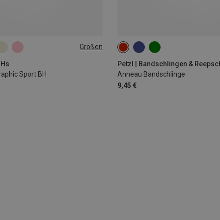
Größen
L
XL
150CM
BHs
Petzl | Bandschlingen & Reeps
aphic Sport BH
Anneau Bandschlinge
9,45 €