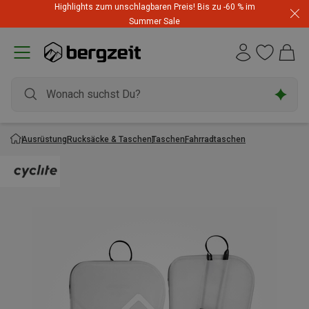
Highlights zum unschlagbaren Preis! Bis zu -60 % im
Summer Sale
Ausrüstung
Rucksäcke & Taschen
Taschen
Fahrradtaschen