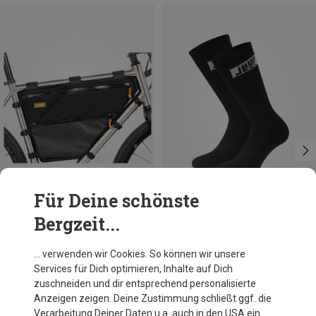
Für Deine schönste
Bergzeit...
Du sparst 11%
Größen
35|36|37|38
39|40|41|42
43|44|45|46
Bergzeit Basics
… verwenden wir Cookies. So können wir unsere
Jeuf Essential 2er Pack Socken
Services für Dich optimieren, Inhalte auf Dich
24,70 €
zuschneiden und dir entsprechend personalisierte
Anzeigen zeigen. Deine Zustimmung schließt ggf. die
Verarbeitung Deiner Daten u.a. auch in den USA ein.