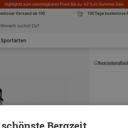
Highlights zum unschlagbaren Preis! Bis zu -60 % im Summer Sale
enloser Versand ab 100
100 Tage kostenlose 
o
Sportarten
Ausrüstung
Ruc
schönste Bergzeit...