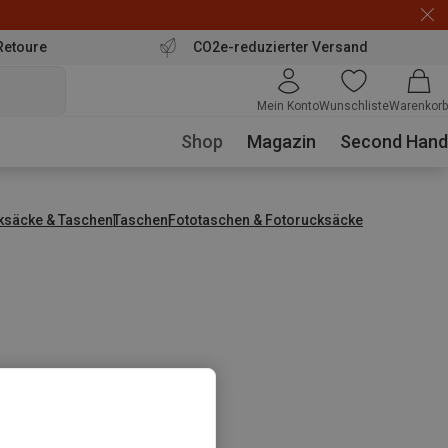
Retoure
CO2e-reduzierter Versand
Mein Konto
Wunschliste
Warenkorb
Shop
Magazin
Second Hand
ksäcke & Taschen
Taschen
Fototaschen & Fotorucksäcke