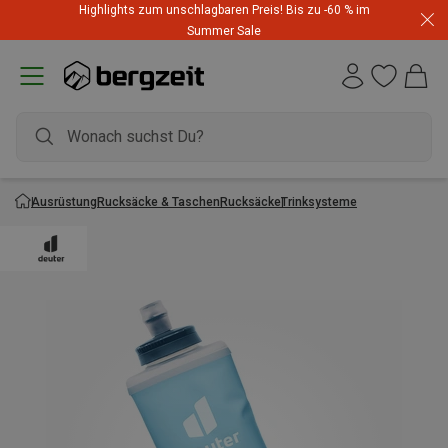
Highlights zum unschlagbaren Preis! Bis zu -60 % im
Summer Sale
Ausrüstung
Rucksäcke & Taschen
Rucksäcke
Trinksysteme