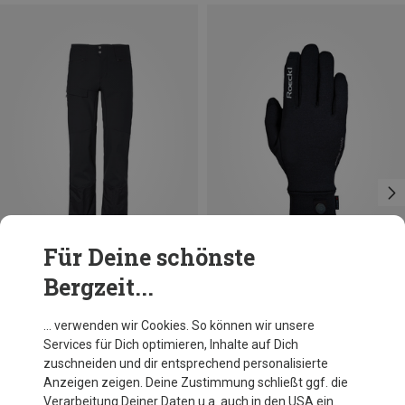
Für Deine schönste
Bergzeit...
Du sparst 18%
Größen
XS
S
M
L
XL
XXL
Vaude
… verwenden wir Cookies. So können wir unsere
Herren Monviso Alpine Hose
Services für Dich optimieren, Inhalte auf Dich
249,95 €
zuschneiden und dir entsprechend personalisierte
Anzeigen zeigen. Deine Zustimmung schließt ggf. die
Verarbeitung Deiner Daten u.a. auch in den USA ein.