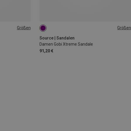
Größen
Größen
37
38
39
40
42
Source | Sandalen
Damen Gobi Xtreme Sandale
91,20 €