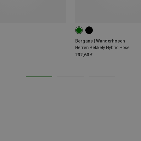
S
M
L
XL
XXL
Bergans | Wanderhosen
Herren Bekkely Hybrid Hose
232,60 €