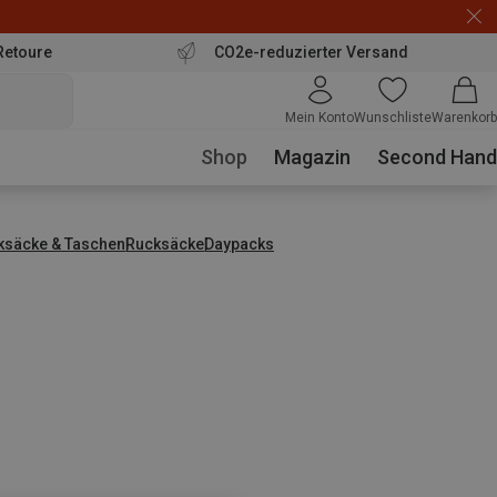
Retoure
CO2e-reduzierter Versand
Mein Konto
Wunschliste
Warenkorb
Shop
Magazin
Second Hand
ksäcke & Taschen
Rucksäcke
Daypacks