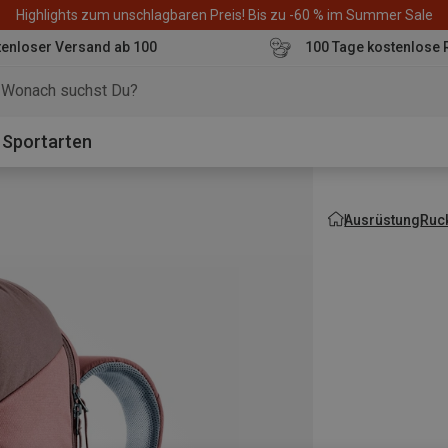
Highlights zum unschlagbaren Preis! Bis zu -60 % im Summer Sale
enloser Versand ab 100
100 Tage kostenlose 
o
Sportarten
Ausrüstung
Ruc