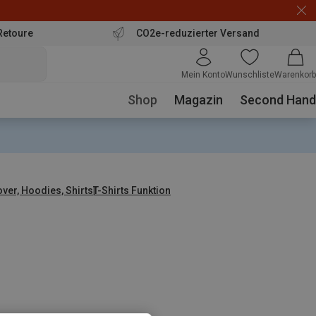
Retoure
CO2e-reduzierter Versand
Mein Konto
Wunschliste
Warenkorb
Shop
Magazin
Second Hand
over, Hoodies, Shirts
T-Shirts Funktion