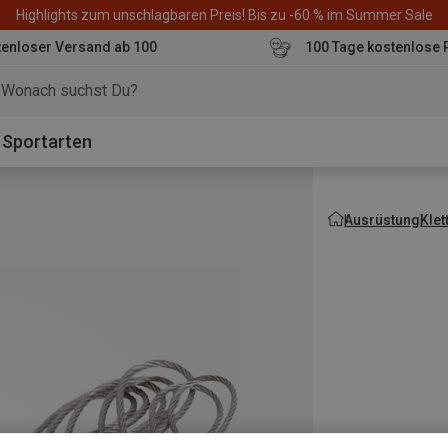
Highlights zum unschlagbaren Preis! Bis zu -60 % im Summer Sale
enloser Versand ab 100
100 Tage kostenlose 
o
Sportarten
Ausrüstung
Kle