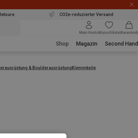
Retoure
CO2e-reduzierter Versand
Mein Konto
Wunschliste
Warenkorb
Shop
Magazin
Second Hand
tterausrüstung & Boulderausrüstung
Klemmkeile