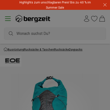
Highlights zum unschlagbaren Preis! Bis zu -60 % im
Summer Sale
Ausrüstung
Rucksäcke & Taschen
Rucksäcke
Daypacks