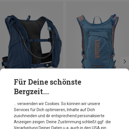
Für Deine schönste
Bergzeit...
Du sparst 23%
Größen
6L+2L RESERVOIR
Camelbak
… verwenden wir Cookies. So können wir unsere
Damen Chase Adventure 8 Trinkweste
Services für Dich optimieren, Inhalte auf Dich
129,60 €
zuschneiden und dir entsprechend personalisierte
Anzeigen zeigen. Deine Zustimmung schließt ggf. die
Verarbeitung Deiner Daten u.a. auch in den USA ein.