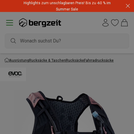
Highlights zum unschlagbaren Preis! Bis zu -60 % im
Summer Sale
Ausrüstung
Rucksäcke & Taschen
Rucksäcke
Fahrradrucksäcke