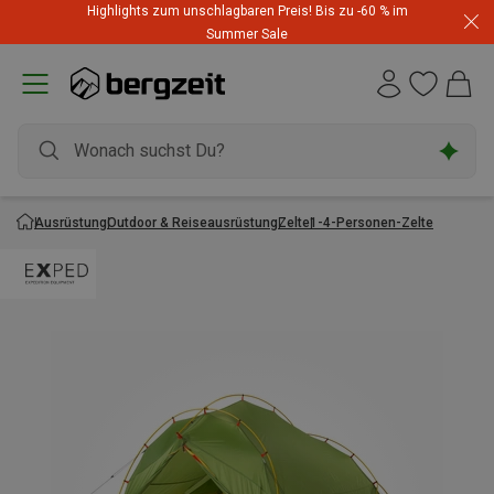
Highlights zum unschlagbaren Preis! Bis zu -60 % im
Summer Sale
Ausrüstung
Outdoor & Reiseausrüstung
Zelte
1-4-Personen-Zelte