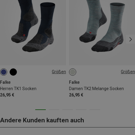
Größen
Größen
39|40|41
42|43
44|45
35|36
37|38
39|40
46|47|48
41|42
Falke
Falke
Herren TK1 Socken
Damen TK2 Melange Socken
26,95 €
26,95 €
Andere Kunden kauften auch