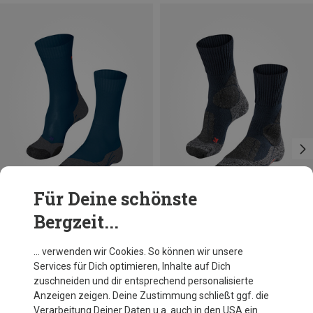
Für Deine schönste
Bergzeit...
Größen
Größen
+1
39|40|41
42|43
44|45
39|40|41
42|43
44|45
46|47|48
46|47|48
Falke
Falke
… verwenden wir Cookies. So können wir unsere
Herren TK2 Cool Socken
Herren TK1 Socken
Services für Dich optimieren, Inhalte auf Dich
24,80 €
26,95 €
zuschneiden und dir entsprechend personalisierte
Anzeigen zeigen. Deine Zustimmung schließt ggf. die
Verarbeitung Deiner Daten u.a. auch in den USA ein.