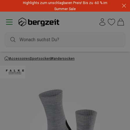
Highlights zum unschlagbaren Preis! Bis zu -60 % im
Summer Sale
Accessoires
Sportsocken
Wandersocken