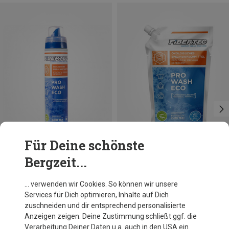
Für Deine schönste
Bergzeit...
Du sparst 10%
Größen
250ML
Fibertec
… verwenden wir Cookies. So können wir unsere
Pro Wash Eco
Services für Dich optimieren, Inhalte auf Dich
9,35 €
zuschneiden und dir entsprechend personalisierte
Anzeigen zeigen. Deine Zustimmung schließt ggf. die
Verarbeitung Deiner Daten u.a. auch in den USA ein.