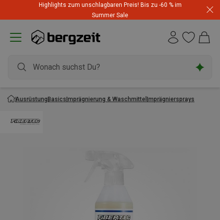
Highlights zum unschlagbaren Preis! Bis zu -60 % im
Summer Sale
Ausrüstung
Basics
Imprägnierung & Waschmittel
Imprägniersprays