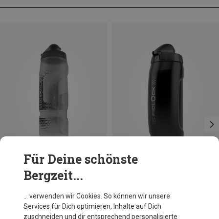
Für Deine schönste
Bergzeit...
Du sparst 10%
Größen
ONE SIZE
Fidlock
… verwenden wir Cookies. So können wir unsere
Replacement Bottle 590ml Trinkflasche
Services für Dich optimieren, Inhalte auf Dich
16,95 €
zuschneiden und dir entsprechend personalisierte