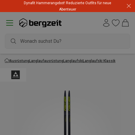
Dynafit Hammerangebot! Reduzierte Outfits für neue
Abenteuer
Ausrüstung
Langlaufausrüstung
Langlaufski
Langlaufski Klassik