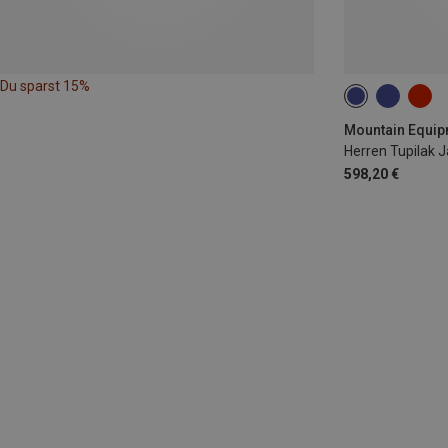
Du sparst 15%
S
M
L
Herren Tupilak 
598,20 €