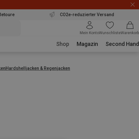
Retoure
CO2e-reduzierter Versand
Mein Konto
Wunschliste
Warenkorb
Shop
Magazin
Second Hand
ken
Hardshelljacken & Regenjacken