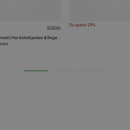
Du sparst 29%
Größen
XL
XXL
Mountain Equipment | Hardshelljacken & Regenjacken
Jacke