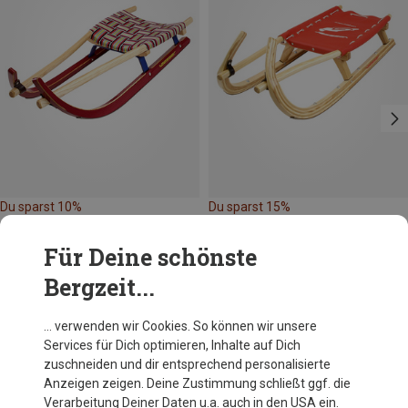
Du sparst 10%
Du sparst 15%
Für Deine schönste
Bergzeit...
… verwenden wir Cookies. So können wir unsere
Services für Dich optimieren, Inhalte auf Dich
Andere Kunden kauften auch
zuschneiden und dir entsprechend personalisierte
Anzeigen zeigen. Deine Zustimmung schließt ggf. die
Verarbeitung Deiner Daten u.a. auch in den USA ein.