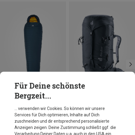
Für Deine schönste
Bergzeit...
Größen
Größen
MAX. 185CM | LEFT
44+6L
Mountain Equipment
Deuter
… verwenden wir Cookies. So können wir unsere
Helium Solo Schlafsack
Guide 44+6 Rucksack
Services für Dich optimieren, Inhalte auf Dich
209,50 €
198,20 €
zuschneiden und dir entsprechend personalisierte
Anzeigen zeigen. Deine Zustimmung schließt ggf. die
Verarbeitung Deiner Daten u.a. auch in den USA ein.