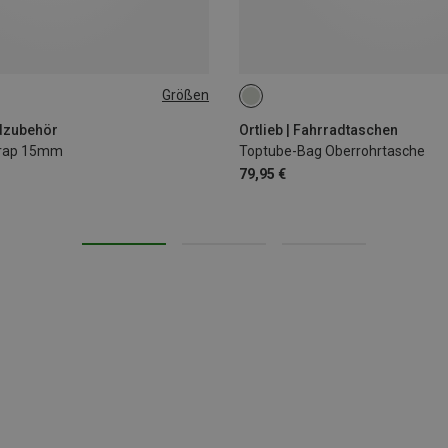
Größen
1.5L
adzubehör
Ortlieb | Fahrradtaschen
trap 15mm
Toptube-Bag Oberrohrtasche
79,95 €