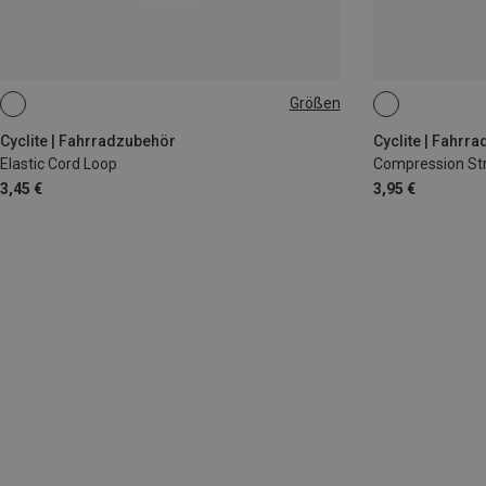
Größen
90CM
44CM
Cyclite | Fahrradzubehör
Cyclite | Fahrr
Elastic Cord Loop
Compression S
3,45 €
3,95 €