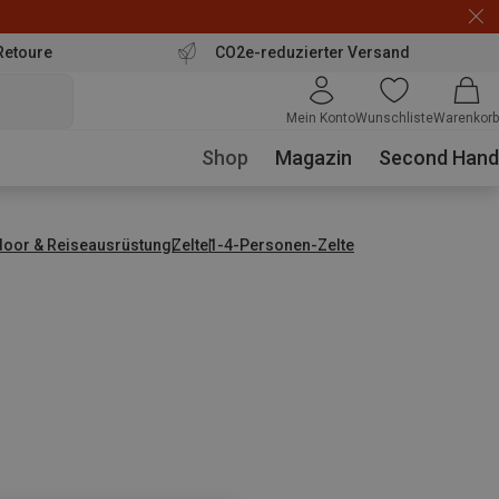
Retoure
CO2e-reduzierter Versand
Mein Konto
Wunschliste
Warenkorb
Shop
Magazin
Second Hand
door & Reiseausrüstung
Zelte
1-4-Personen-Zelte