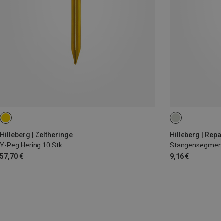
10MM
Hilleberg | Zeltheringe
Hilleberg | Repa
Y-Peg Hering 10 Stk.
Stangensegment
57,70 €
9,16 €