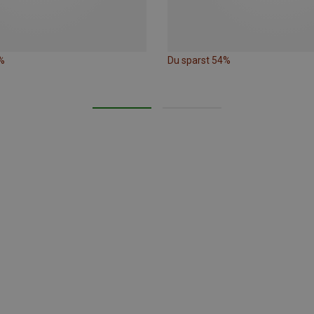
%
Du sparst 54%