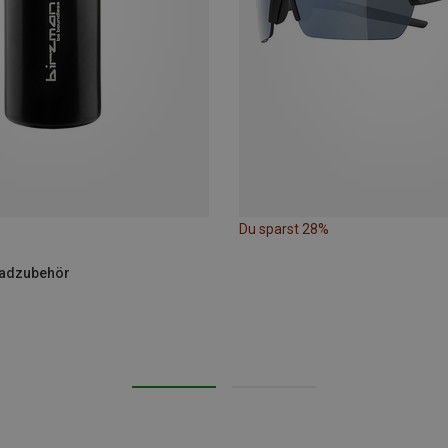
Du sparst 28%
radzubehör