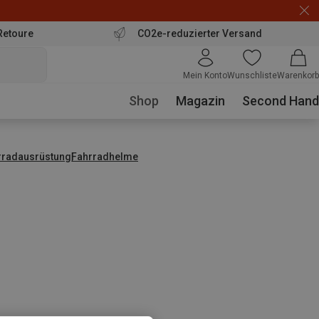
Retoure
CO2e-reduzierter Versand
Mein Konto
Wunschliste
Warenkorb
Shop
Magazin
Second Hand
rradausrüstung
Fahrradhelme