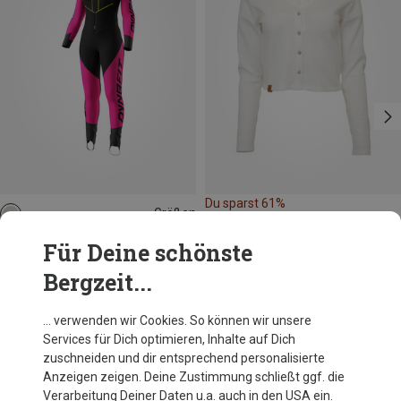
Du sparst 61%
Größen
XS
S
M
L
XL
Dynafit
Für Deine schönste
Damen Dna Rennanzug
Bergzeit...
279,95 €
… verwenden wir Cookies. So können wir unsere
Services für Dich optimieren, Inhalte auf Dich
Andere Kunden kauften auch
zuschneiden und dir entsprechend personalisierte
Anzeigen zeigen. Deine Zustimmung schließt ggf. die
Verarbeitung Deiner Daten u.a. auch in den USA ein.