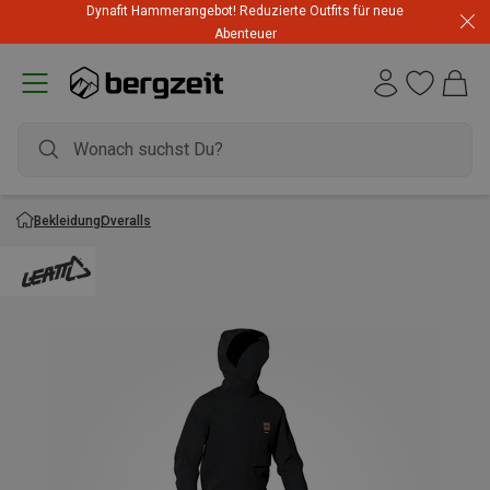
Highlights zum unschlagbaren Preis! Bis zu -60 % im
Dynafit Hammerangebot! Reduzierte Outfits für neue
Summer Sale
Abenteuer
Bekleidung
Overalls