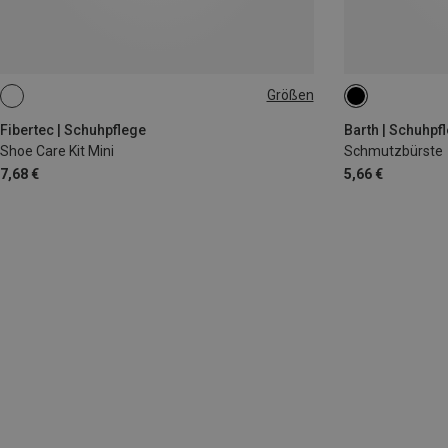
Größen
28ML
ONE SIZE
Fibertec | Schuhpflege
Barth | Schuhpf
Shoe Care Kit Mini
Schmutzbürste
7,68 €
5,66 €