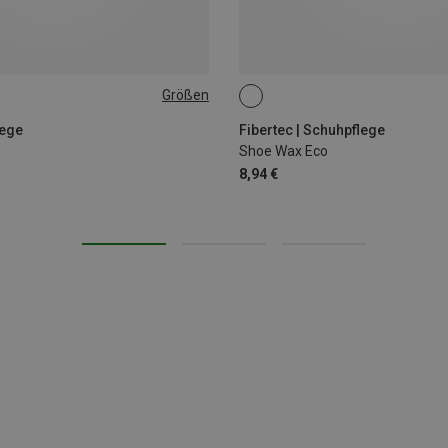
Größen
100ML
lege
Fibertec | Schuhpflege
Shoe Wax Eco
8,94 €