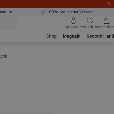
Retoure
CO2e-reduzierter Versand
Mein Konto
Wunschliste
Warenkorb
Shop
Magazin
Second Hand
lege