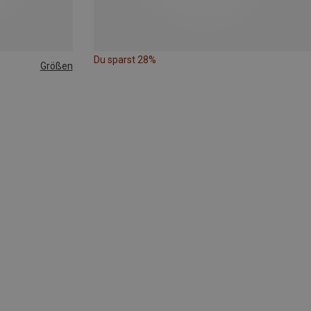
Du sparst 28%
Größen