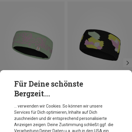
Für Deine schönste
Bergzeit...
Du sparst 18%
Größen
ONE SIZE
Maloja
… verwenden wir Cookies. So können wir unsere
TaxeralmM. Stirnband
Services für Dich optimieren, Inhalte auf Dich
34,95 €
zuschneiden und dir entsprechend personalisierte
Anzeigen zeigen. Deine Zustimmung schließt ggf. die
Verarbeitung Deiner Daten u.a. auch in den USA ein.