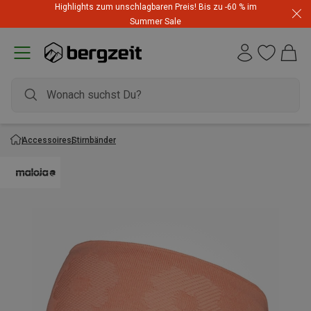
Highlights zum unschlagbaren Preis! Bis zu -60 % im
Summer Sale
Accessoires
Stirnbänder